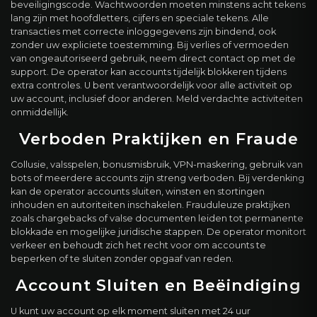
beveiligingscode. Wachtwoorden moeten minstens acht tekens
lang zijn met hoofdletters, cijfers en speciale tekens. Alle
transacties met correcte inloggegevens zijn bindend, ook
zonder uw expliciete toestemming. Bij verlies of vermoeden
van ongeautoriseerd gebruik, neem direct contact op met de
support. De operator kan accounts tijdelijk blokkeren tijdens
extra controles. U bent verantwoordelijk voor alle activiteit op
uw account, inclusief door anderen. Meld verdachte activiteiten
onmiddellijk.
Verboden Praktijken en Fraude
Collusie, valsspelen, bonusmisbruik, VPN-maskering, gebruik van
bots of meerdere accounts zijn streng verboden. Bij verdenking
kan de operator accounts sluiten, winsten en stortingen
inhouden en autoriteiten inschakelen. Frauduleuze praktijken
zoals chargebacks of valse documenten leiden tot permanente
blokkade en mogelijke juridische stappen. De operator monitort
verkeer en behoudt zich het recht voor om accounts te
beperken of te sluiten zonder opgaaf van reden.
Account Sluiten en Beëindiging
U kunt uw account op elk moment sluiten met 24 uur