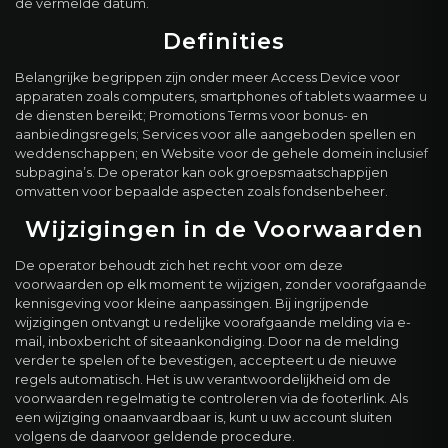
de vermelde datum.
Definities
Belangrijke begrippen zijn onder meer Access Device voor
apparaten zoals computers, smartphones of tablets waarmee u
de diensten bereikt; Promotions Terms voor bonus- en
aanbiedingsregels; Services voor alle aangeboden spellen en
weddenschappen; en Website voor de gehele domein inclusief
subpagina’s. De operator kan ook groepsmaatschappijen
omvatten voor bepaalde aspecten zoals fondsenbeheer.
Wijzigingen in de Voorwaarden
De operator behoudt zich het recht voor om deze
voorwaarden op elk moment te wijzigen, zonder voorafgaande
kennisgeving voor kleine aanpassingen. Bij ingrijpende
wijzigingen ontvangt u redelijke voorafgaande melding via e-
mail, inboxbericht of siteaankondiging. Door na de melding
verder te spelen of te bevestigen, accepteert u de nieuwe
regels automatisch. Het is uw verantwoordelijkheid om de
voorwaarden regelmatig te controleren via de footerlink. Als
een wijziging onaanvaardbaar is, kunt u uw account sluiten
volgens de daarvoor geldende procedure.