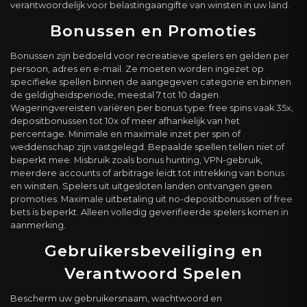
verantwoordelijk voor belastingaangifte van winsten in uw land.
Bonussen en Promoties
Bonussen zijn bedoeld voor recreatieve spelers en gelden per
persoon, adres en e-mail. Ze moeten worden ingezet op
specifieke spellen binnen de aangegeven categorie en binnen
de geldigheidsperiode, meestal 7 tot 10 dagen.
Wageringvereisten variëren per bonus type: free spins vaak 35x,
depositbonussen tot 10x of meer afhankelijk van het
percentage. Minimale en maximale inzet per spin of
weddenschap zijn vastgelegd. Bepaalde spellen tellen niet of
beperkt mee. Misbruik zoals bonus hunting, VPN-gebruik,
meerdere accounts of arbitrage leidt tot intrekking van bonus
en winsten. Spelers uit uitgesloten landen ontvangen geen
promoties. Maximale uitbetaling uit no-depositbonussen of free
bets is beperkt. Alleen volledig geverifieerde spelers komen in
aanmerking.
Gebruikersbeveiliging en
Verantwoord Spelen
Bescherm uw gebruikersnaam, wachtwoord en