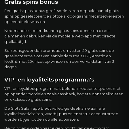
Gratis spins bonus
Een gratis spins bonus geeft spelers een bepaald aantal gratis
spins op geselecteerde slottitels, doorgaans met inzetvereisten
op eventuele winsten.
Nederlandse spelers kunnen gratis spins bonussen direct
claimen en gebruiken via de mobiele web-app met directe
spellaadtijd.
Seizoensgebonden promoties omvatten 50 gratis spins op
geselecteerde slots van aanbieders zoals EGT, Amatic en
NetEnt, met 25x inzet op winsten en een vervaldatum van 3
dagen.
VIP- en loyaliteitsprogramma's
VIP- en loyaliteitsprogramma's belonen frequente spelers met
oplopende voordelen zoals cashback, hogere opnamelimieten
en exclusieve gratis spins.
De Slots Safari app biedt volledige deelname aan alle
loyaliteitsactiviteiten, waarbij punten en status accountbreed
worden bijgehouden op alle apparaten.
Beloningen worden naar eigen inzicht van de exploitant