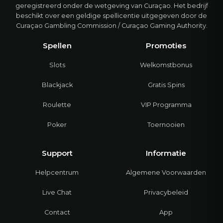
geregistreerd onder de wetgeving van Curaçao. Het bedrijf
beschikt over een geldige spellicentie uitgegeven door de
Curaçao Gambling Commission / Curaçao Gaming Authority.
Spellen
Promoties
Slots
Welkomstbonus
Blackjack
Gratis Spins
Roulette
VIP Programma
Poker
Toernooien
Support
Informatie
Helpcentrum
Algemene Voorwaarden
Live Chat
Privacybeleid
Contact
App