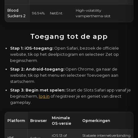
Blood
High-volatility
96.94%
NetEnt
Suckers 2
vampierthema-slot
Toegang tot de app
Stap 1: iOS-toegang:
Open Safari, bezoek de officiële
website, tik op het deelpictogram en selecteer Zet op
beginscherm.
Stap 2: Android-toegang:
Open Chrome, ga naar de
website, tik op het menu en selecteer Toevoegen aan
startscherm.
Stap 3: Begin met spelen:
Start de Slots Safari app vanaf je
beginscherm,
log in
of registreer je en geniet van direct
gameplay.
Minimale
Platform
Browser
Opmerkingen
OS-versie
iOS 13 of
Stabiele internetverbinding